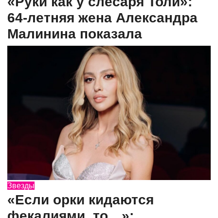
«Руки как у слесаря Толи»:
64-летняя жена Александра
Малинина показала
Звезды
«Если орки кидаются
фекалиями, то…»: