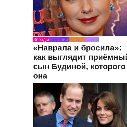
Звезды
Истории
Разное
Семья
«Наврала и бросила»:
как выглядит приёмны
сын Будиной, которого
она