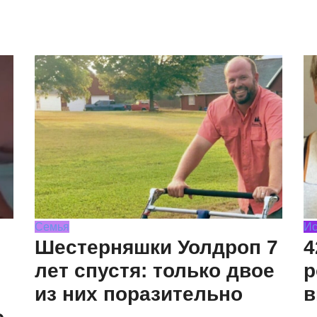
Семья
Ис
Шестерняшки Уолдроп 7
4
лет спустя: только двое
р
из них поразительно
в