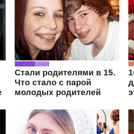
Истории
Семья
Ра
Стали родителями в 15.
1
Что стало с парой
д
е
молодых родителей
э