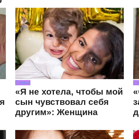
о
Семья
С
«Я не хотела, чтобы мой
«
я
сын чувствовал себя
з
другим»: Женщина
д