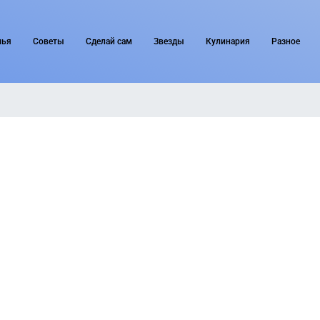
мья
Советы
Сделай сам
Звезды
Кулинария
Разное