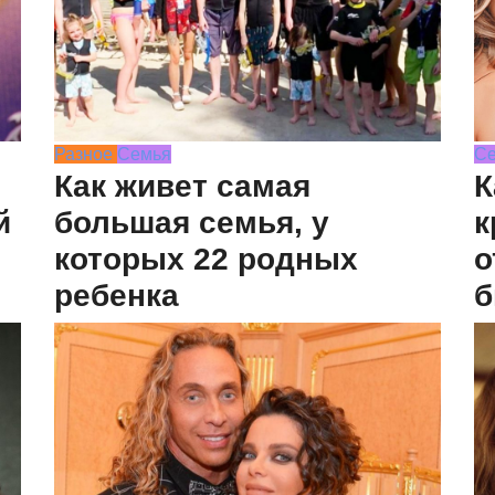
Разное
Семья
С
Как живет самая
К
й
большая семья, у
к
которых 22 родных
о
ребенка
б