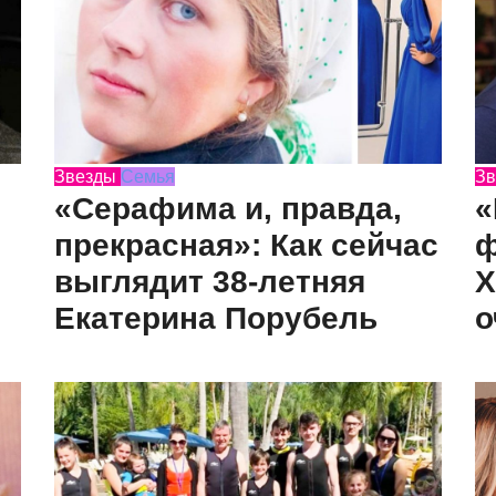
Звезды
Семья
Зв
«Серафима и, правда,
«
прекрасная»: Как сейчас
ф
выглядит 38-летняя
Х
Екатерина Порубель
о