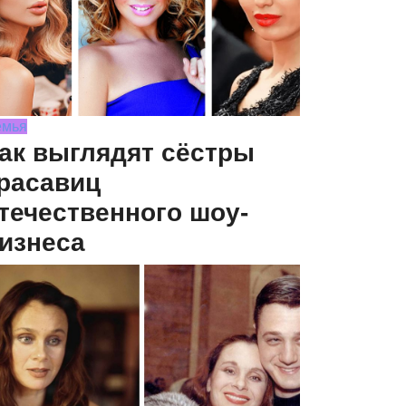
емья
ак выглядят сёстры
расавиц
течественного шоу-
изнеса