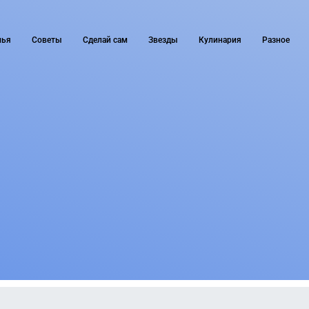
мья
Советы
Сделай сам
Звезды
Кулинария
Разное