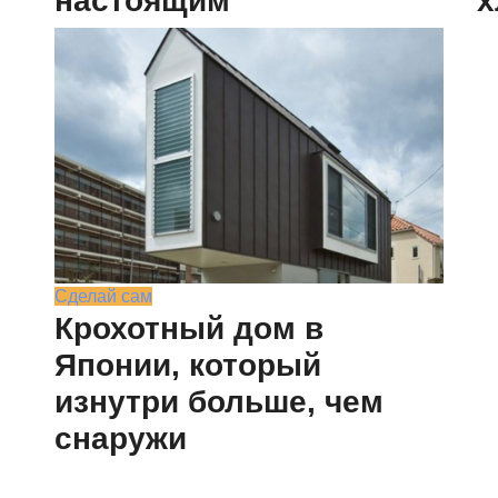
настоящим
х
Сделай сам
Крохотный дом в
Японии, который
изнутри больше, чем
снаружи
 или частичное копирование материалов сайта без соглас