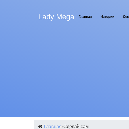
Lady Mega
Главная
Истории
Се
Главная
Сделай сам