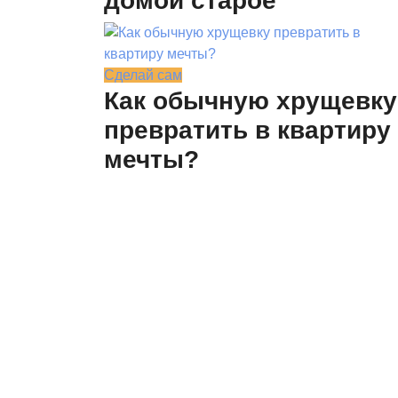
домой старое
Сделай сам
Как обычную хрущевку
превратить в квартиру
мечты?
©ladymega.ru Все права защищены. Полное