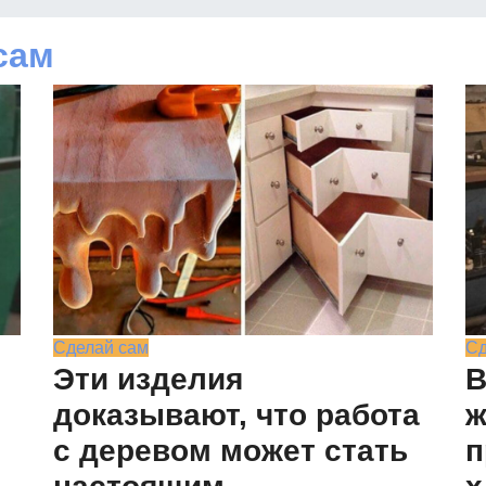
сам
Сделай сам
Сд
Эти изделия
В
доказывают, что работа
ж
с деревом может стать
п