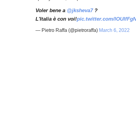
Voler bene a
@jksheva7
?
L'Italia è con voi!
pic.twitter.com/IOUIfFg
— Pietro Raffa (@pietroraffa)
March 6, 2022