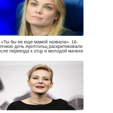
«Ты бы ее еще мамой назвала». 16-
етнюю дочь Арнтгольц раскритиковали
осле переезда к отцу и молодой мачехе