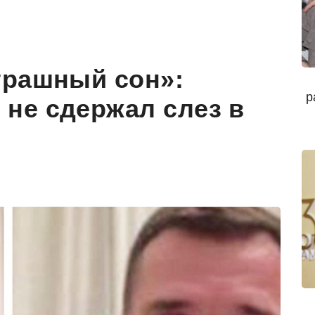
трашный сон»:
р
не сдержал слез в
d