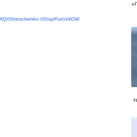
«
NtQ
#Shevchenko
#StopPutinNOW
т