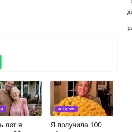
д
р
ИИ
ИСТОРИИ
ь лет я
Я получила 100