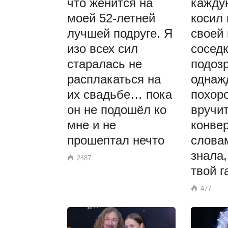
что женится на
кажду
моей 52-летней
косил 
лучшей подруге. Я
своей
изо всех сил
соседк
старалась не
подозр
расплакаться на
однаж
их свадьбе… пока
похор
он не подошёл ко
вручи
мне и не
конвер
прошептал нечто
слова
знала,
2487
твой г
477