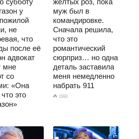
ю субботу
жёлтых роз, пока
газон у
муж был в
 пожилой
командировке.
и, не
Сначала решила,
евая, что
что это
ды после её
романтический
он адвокат
сюрприз… но одна
т мне
деталь заставила
т со
меня немедленно
ми: «Она
набрать 911
 что это
1550
азон»