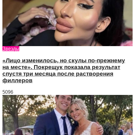
Звезды
«Лицо изменилось, но скулы по-прежнему
на месте». Покрещук показала результат
спустя три месяца после растворения
филлеров
5096