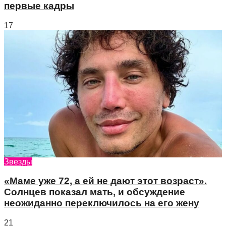
первые кадры
17
Звезды
«Маме уже 72, а ей не дают этот возраст».
Солнцев показал мать, и обсуждение
неожиданно переключилось на его жену
21