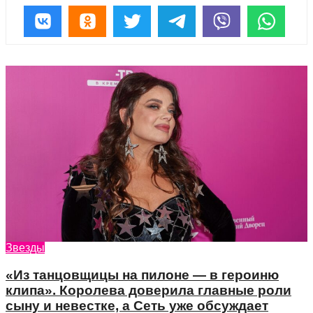
Звезды
«Из танцовщицы на пилоне — в героиню
клипа». Королева доверила главные роли
сыну и невестке, а Сеть уже обсуждает