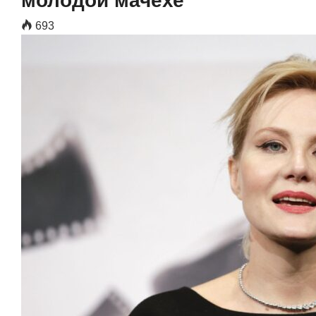
молодой мачехе
693