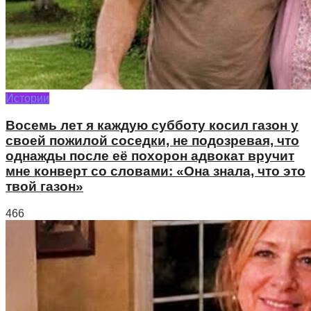
Истории
Восемь лет я каждую субботу косил газон у
своей пожилой соседки, не подозревая, что
однажды после её похорон адвокат вручит
мне конверт со словами: «Она знала, что это
твой газон»
466