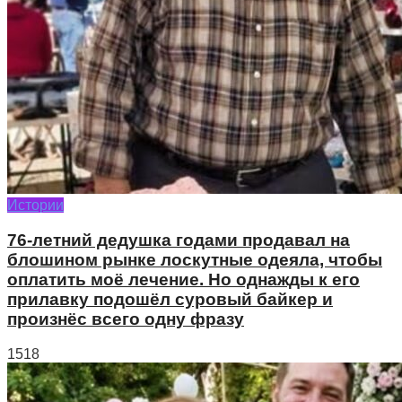
Истории
76-летний дедушка годами продавал на
блошином рынке лоскутные одеяла, чтобы
оплатить моё лечение. Но однажды к его
прилавку подошёл суровый байкер и
произнёс всего одну фразу
1518