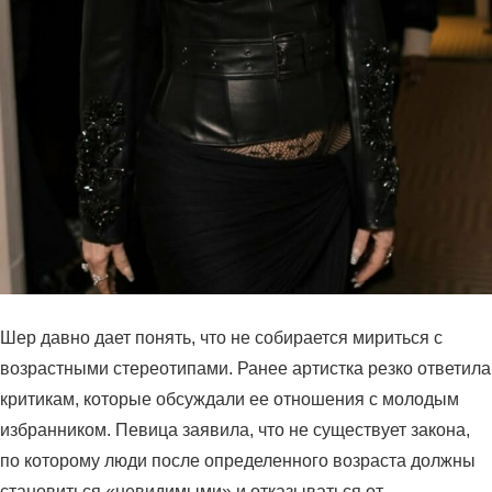
Шер давно дает понять, что не собирается мириться с
возрастными стереотипами. Ранее артистка резко ответила
критикам, которые обсуждали ее отношения с молодым
избранником. Певица заявила, что не существует закона,
по которому люди после определенного возраста должны
становиться «невидимыми» и отказываться от