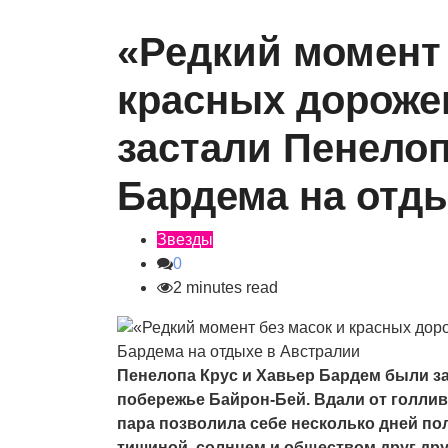
«Редкий момент 
красных дороже
застали Пенелоп
Бардема на отд
Звезды
0
2 minutes read
Пенелопа Крус и Хавьер Бардем были з
побережье Байрон-Бей. Вдали от голлив
пара позволила себе несколько дней по
тишиной, солнцем и обществом друг дру