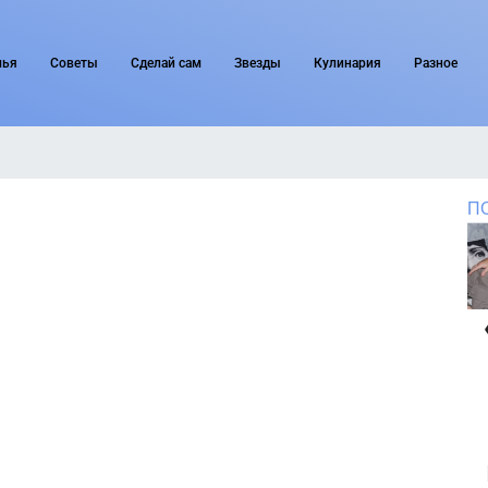
мья
Советы
Сделай сам
Звезды
Кулинария
Разное
П