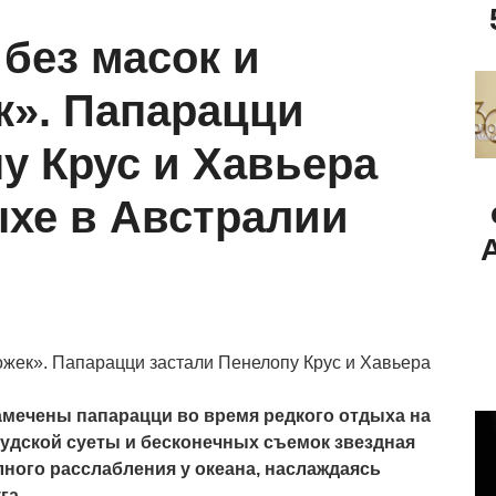
без масок и
к». Папарацци
у Крус и Хавьера
ыхе в Австралии
амечены папарацци во время редкого отдыха на
удской суеты и бесконечных съемок звездная
лного расслабления у океана, наслаждаясь
га.