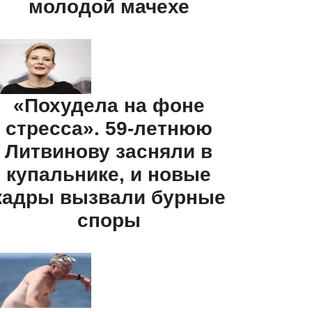
молодой мачехе
«Похудела на фоне
стресса». 59-летнюю
Литвинову засняли в
купальнике, и новые
кадры вызвали бурные
споры