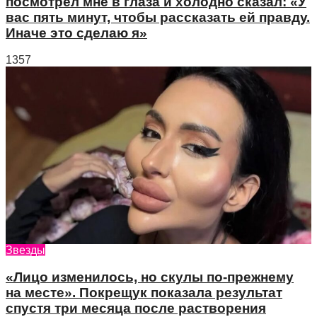
посмотрел мне в глаза и холодно сказал: «У
вас пять минут, чтобы рассказать ей правду.
Иначе это сделаю я»
1357
Звезды
«Лицо изменилось, но скулы по-прежнему
на месте». Покрещук показала результат
спустя три месяца после растворения