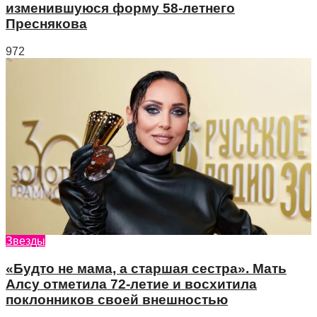
изменившуюся форму 58-летнего
Преснякова
972
Звезды
«Будто не мама, а старшая сестра». Мать
Алсу отметила 72-летие и восхитила
поклонников своей внешностью