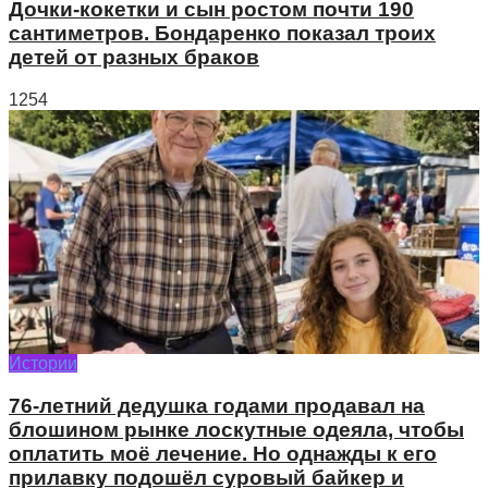
Дочки-кокетки и сын ростом почти 190
сантиметров. Бондаренко показал троих
детей от разных браков
1254
Истории
76-летний дедушка годами продавал на
блошином рынке лоскутные одеяла, чтобы
оплатить моё лечение. Но однажды к его
прилавку подошёл суровый байкер и