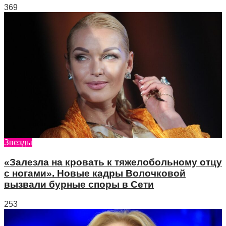
369
Звезды
«Залезла на кровать к тяжелобольному отцу
с ногами». Новые кадры Волочковой
вызвали бурные споры в Сети
253