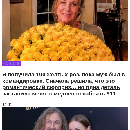
Истории
Я получила 100 жёлтых роз, пока муж был в
командировке. Сначала решила, что это
романтический сюрприз… но одна деталь
заставила меня немедленно набрать 911
1545