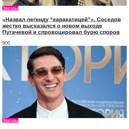
Звезды
«Назвал легенду “каракатицей”». Соседов
жестко высказался о новом выходе
Пугачевой и спровоцировал бурю споров
900
Звезды