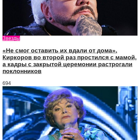
Звезды
«Не смог оставить их вдали от дома».
Киркоров во второй раз простился с мамой,
а кадры с закрытой церемонии растрогали
поклонников
694