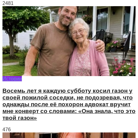
2481
Истории
Восемь лет я каждую субботу косил газон у
своей пожилой соседки, не подозревая, что
однажды после её похорон адвокат вручит
мне конверт со словами: «Она знала, что это
твой газон»
476