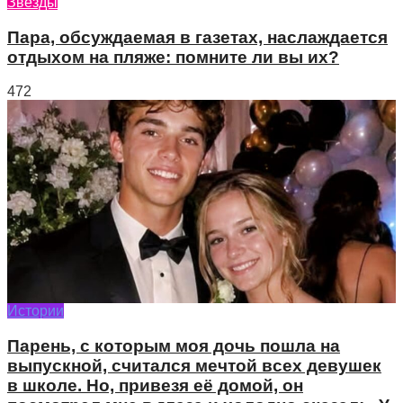
Звезды
Пара, обсуждаемая в газетах, наслаждается
отдыхом на пляже: помните ли вы их?
472
Истории
Парень, с которым моя дочь пошла на
выпускной, считался мечтой всех девушек
в школе. Но, привезя её домой, он