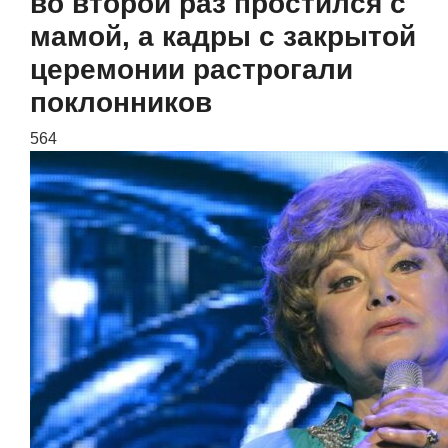
во второй раз простился с
мамой, а кадры с закрытой
церемонии растрогали
поклонников
564