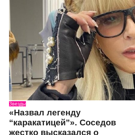
Звезды
«Назвал легенду
“каракатицей”». Соседов
жестко высказался о