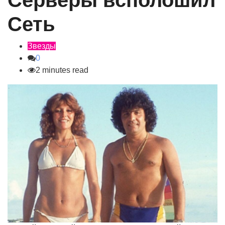
Серверы всполошил
Сеть
Звезды
0
2 minutes read