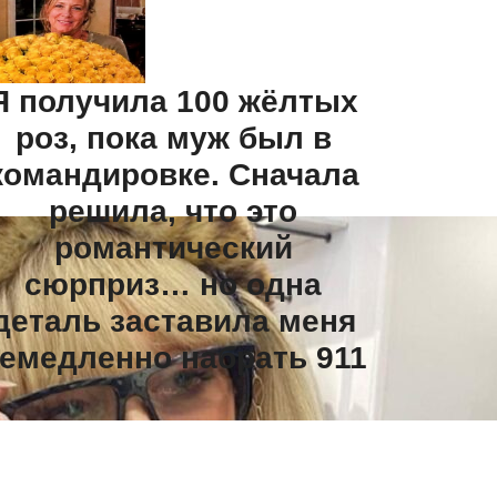
Я получила 100 жёлтых
роз, пока муж был в
командировке. Сначала
решила, что это
романтический
сюрприз… но одна
деталь заставила меня
емедленно набрать 911