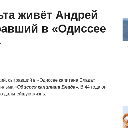
ьта живёт Андрей
равший в «Одиссее
»
 фильма
«Одиссея капитана Блада»
.
В 44 года он
го дальнейшую жизнь.