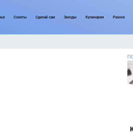
мья
Советы
Сделай сам
Звезды
Кулинария
Разное
П