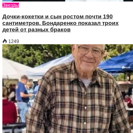
Звезды
Дочки-кокетки и сын ростом почти 190
сантиметров. Бондаренко показал троих
детей от разных браков
1249