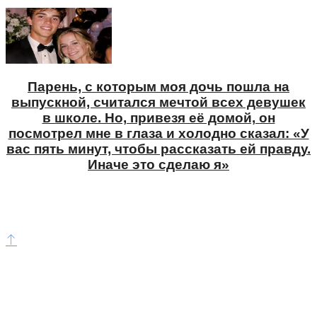
Парень, с которым моя дочь пошла на
выпускной, считался мечтой всех девушек
в школе. Но, привезя её домой, он
посмотрел мне в глаза и холодно сказал: «У
вас пять минут, чтобы рассказать ей правду.
Иначе это сделаю я»
©ladymega.ru Все права защищены. Полное или
частичное копирование материалов сайта без
согласования с редакцией запрещено.