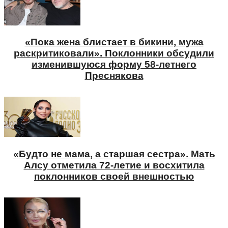
«Пока жена блистает в бикини, мужа
раскритиковали». Поклонники обсудили
изменившуюся форму 58-летнего
Преснякова
«Будто не мама, а старшая сестра». Мать
Алсу отметила 72-летие и восхитила
поклонников своей внешностью