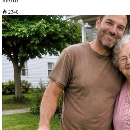
нечто
2348