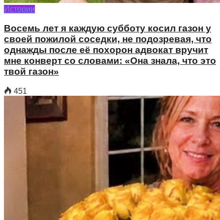
Истории
Восемь лет я каждую субботу косил газон у
своей пожилой соседки, не подозревая, что
однажды после её похорон адвокат вручит
мне конверт со словами: «Она знала, что это
твой газон»
451