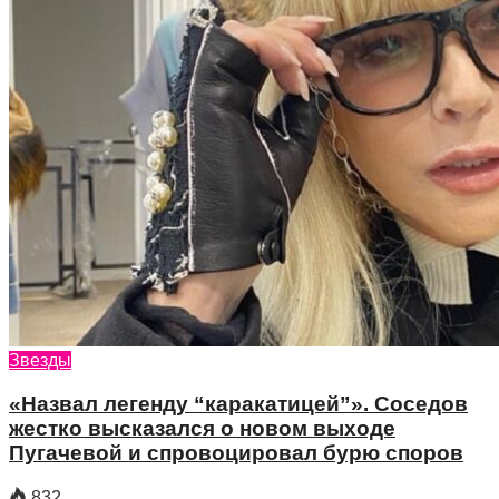
Звезды
«Назвал легенду “каракатицей”». Соседов
жестко высказался о новом выходе
Пугачевой и спровоцировал бурю споров
832