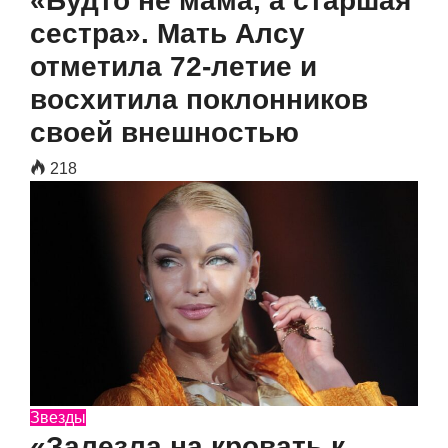
«Будто не мама, а старшая
сестра». Мать Алсу
отметила 72-летие и
восхитила поклонников
своей внешностью
218
Звезды
«Залезла на кровать к