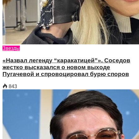
Звезды
«Назвал легенду “каракатицей”». Соседов
жестко высказался о новом выходе
Пугачевой и спровоцировал бурю споров
843