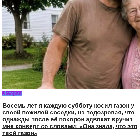
Истории
Восемь лет я каждую субботу косил газон у
своей пожилой соседки, не подозревая, что
однажды после её похорон адвокат вручит
мне конверт со словами: «Она знала, что это
твой газон»